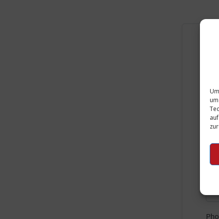
Use
Um 
Use
um 
Tec
auf
zur
Pas
Rep
Pho