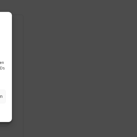
sen
IDs
en