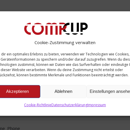
r Name
*
Cookie-Zustimmung verwalten
dir ein optimales Erlebnis zu bieten, verwenden wir Technologien wie Cookies,
r Email
*
Geräteinformationen zu speichern und/oder darauf zuzugreifen. Wenn du die
hnologien zustimmst, können wir Daten wie das Surfverhalten oder eindeutige 
 dieser Website verarbeiten. Wenn du deine Zustimmung nicht erteilst oder
ückziehst, können bestimmte Merkmale und Funktionen beeinträchtigt werden.
sword
Akzeptieren
Ablehnen
Einstellungen anseh
eat Password
Cookie-Richtlinie
Datenschutzerklärung
Impressum
ne Phone