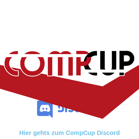
Hier gehts zum CompCup Discord