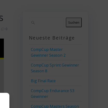
s
Suchen
0
Neueste Beiträge
CompCup Master
Gewinner Season 2
CompCup Sprint Gewinner
Season 8
Big Final Race
CompCup Endurance S3
Gewinner
CompCup Masters Season