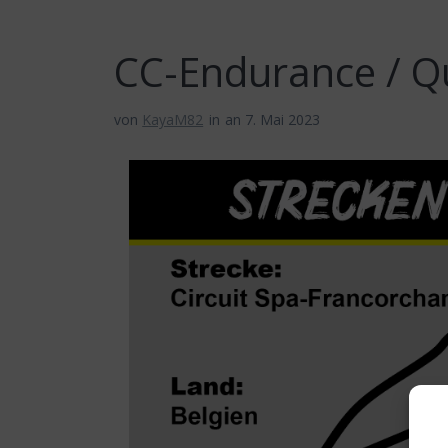
CC-Endurance / Q
von
KayaM82
in
an 7. Mai 2023