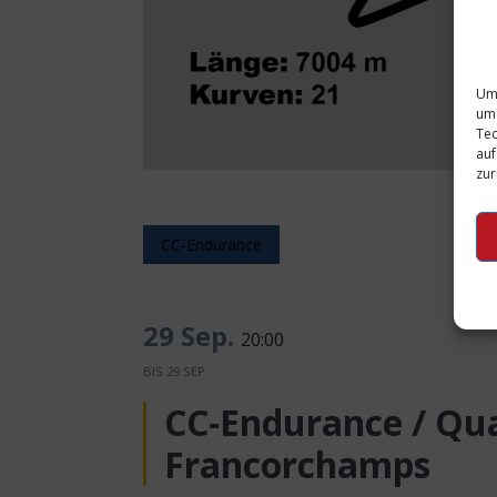
Um 
um 
Tec
auf
zur
CC-Endurance
29 Sep.
20:00
BIS
29 SEP.
CC-Endurance / Qua
Francorchamps