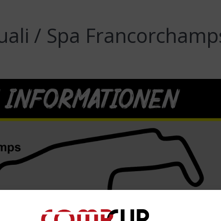
uali / Spa Francorchamp