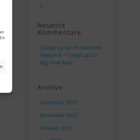
2
Neueste
Kommentare
sen
IDs
CompCup Sprint Gewinner
Season 8 – CompCup
zu
Big Final Race
en
Archive
Dezember 2023
November 2023
Oktober 2023