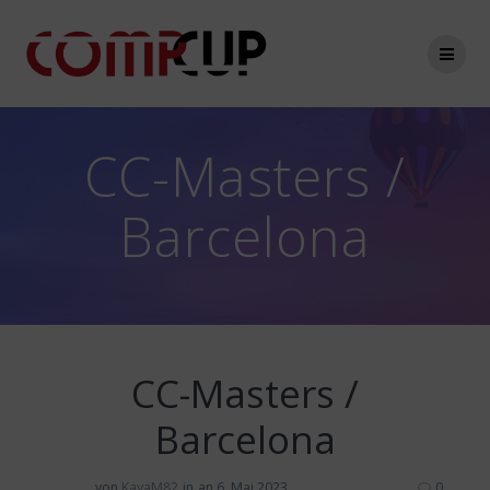
Zum
Inhalt
springen
CC-Masters /
Barcelona
CC-Masters /
Barcelona
von
KayaM82
in
an 6. Mai 2023
0