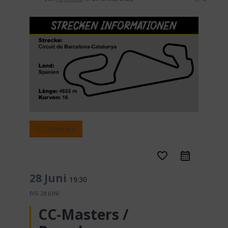
CC-Masters
favorite_border
28 Juni
19:30
BIS
28 JUNI
CC-Masters /