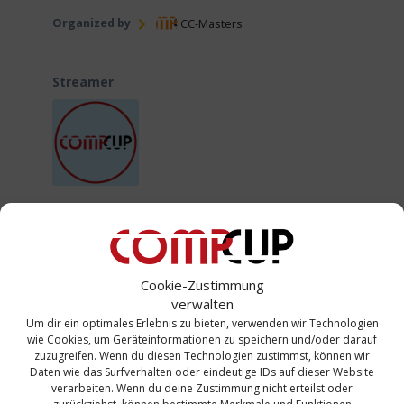
Organized by
CC-Masters
Streamer
CompetizioneCup
Broadcaster
Cookie-Zustimmung
Altersgruppe
verwalten
Alle
Um dir ein optimales Erlebnis zu bieten, verwenden wir Technologien
wie Cookies, um Geräteinformationen zu speichern und/oder darauf
zuzugreifen. Wenn du diesen Technologien zustimmst, können wir
Beitragsnavigation
Daten wie das Surfverhalten oder eindeutige IDs auf dieser Website
Nächster:
verarbeiten. Wenn du deine Zustimmung nicht erteilst oder
Nächster
CC-Masters / Valencia