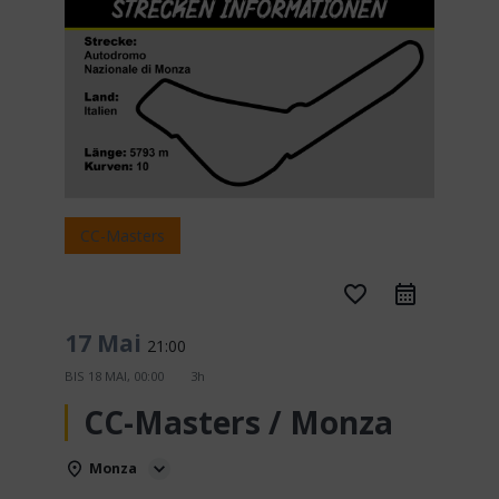
CC-Masters
favorite_border
17 Mai
21:00
BIS
18 MAI, 00:00
3h
CC-Masters / Monza
Monza