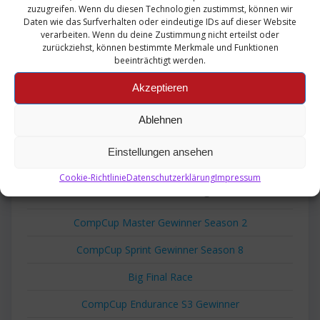
zuzugreifen. Wenn du diesen Technologien zustimmst, können wir
Daten wie das Surfverhalten oder eindeutige IDs auf dieser Website
verarbeiten. Wenn du deine Zustimmung nicht erteilst oder
zurückziehst, können bestimmte Merkmale und Funktionen
Beitragsnavigation
beeinträchtigt werden.
Nächster:
Akzeptieren
Nächster
KayaM82
Beitrag:
Ablehnen
Suchen
Einstellungen ansehen
Cookie-Richtlinie
Datenschutzerklärung
Impressum
Neueste Beiträge
CompCup Master Gewinner Season 2
CompCup Sprint Gewinner Season 8
Big Final Race
CompCup Endurance S3 Gewinner