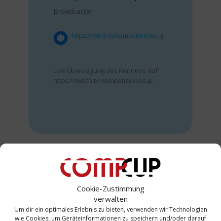
Broadcaster
https://twitch.tv/competizionecup
Live Übertragung des Rennens auf
https://twitch.tv/competizionecup
Bevorstehende Veranstaltungen
Cookie-Zustimmung
verwalten
Keine kommende Veranstaltung gefunden.
Um dir ein optimales Erlebnis zu bieten, verwenden wir Technologien
wie Cookies, um Geräteinformationen zu speichern und/oder darauf