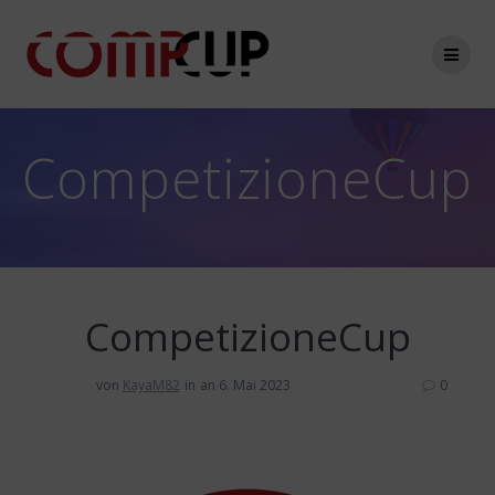
Zum
Inhalt
springen
CompetizioneCup
CompetizioneCup
von
KayaM82
in
an 6. Mai 2023
0